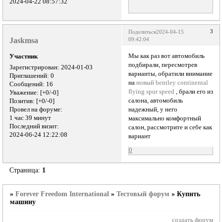
2024-04-22 08:57:32
3
Поделиться
2024-04-15
Jaskmsa
09:42:04
Мы как раз вот автомобиль
Участник
подбирали, пересмотрев
Зарегистрирован
: 2024-01-03
варианты, обратили внимание
Приглашений:
0
на
новый bentley continental
Сообщений:
16
flying spur speed
, брали его из
Уважение:
[+0/-0]
салона, автомобиль
Позитив:
[+0/-0]
Провел на форуме:
надежный, у него
1 час 39 минут
максимально комфортный
Последний визит:
салон, рассмотрите и себе как
2024-06-24 12:22:08
вариант
0
Страница:
1
»
Forever Freedom International
»
Тестовый форум
»
Купить
машину
создать форум