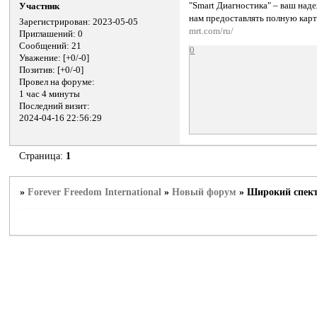
"Smart Диагностика" – ваш над
Участник
нам предоставлять полную кар
Зарегистрирован
: 2023-05-05
mrt.com/ru/
Приглашений:
0
Сообщений:
21
0
Уважение:
[+0/-0]
Позитив:
[+0/-0]
Провел на форуме:
1 час 4 минуты
Последний визит:
2024-04-16 22:56:29
Страница:
1
»
Forever Freedom International
»
Новый форум
»
Широкий спект