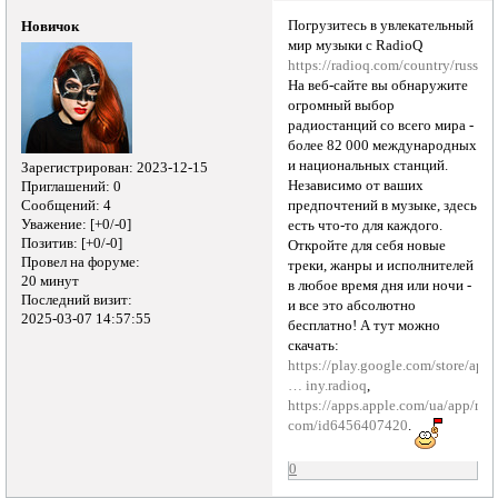
Погрузитесь в увлекательный
Новичок
мир музыки с RadioQ
https://radioq.com/country/russia
!
На веб-сайте вы обнаружите
огромный выбор
радиостанций со всего мира -
более 82 000 международных
и национальных станций.
Зарегистрирован
: 2023-12-15
Независимо от ваших
Приглашений:
0
Сообщений:
4
предпочтений в музыке, здесь
Уважение:
[+0/-0]
есть что-то для каждого.
Позитив:
[+0/-0]
Откройте для себя новые
Провел на форуме:
треки, жанры и исполнителей
20 минут
в любое время дня или ночи -
Последний визит:
и все это абсолютно
2025-03-07 14:57:55
бесплатно! А тут можно
скачать:
https://play.google.com/store/apps
… iny.radioq
,
https://apps.apple.com/ua/app/rad
com/id6456407420
.
0