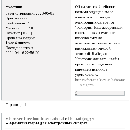
Обогатите свой вейпинг
Участник
новыми ощущениями с
Зарегистрирован
: 2023-05-05
ароматизаторами для
Приглашений:
0
электронных сигарет от
Сообщений:
21
'Фактория'. Наш ассортимент
Уважение:
[+0/-0]
изысканных ароматов от
Позитив:
[+0/-0]
Провел на форуме:
классических до
1 час 4 минуты
экзотических позволит вам
Последний визит:
наслаждаться каждой
2024-04-16 22:56:29
затяжкой. Выберите
'Фактория' для того, чтобы
превратить обыденное
парение в истинное
удовольствие.
https://factoria.kiev.ua/ru/aromati
… h-sigaret/
0
Страница:
1
»
Forever Freedom International
»
Новый форум
»
Ароматизаторы для электронных сигарет