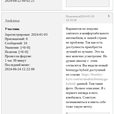
2024-04-22 09:02:21
3
Поделиться
2024-03-20
Jaskmsa
10:18:38
Вариантов по покупке
Участник
элитного и комфортабельного
Зарегистрирован
: 2024-01-03
автомобиля, в нашей стране
Приглашений:
0
не проблема. Так как есть
Сообщений:
16
доступность приобрести
Уважение:
[+0/-0]
лучший из лучших. Это на
Позитив:
[+0/-0]
Провел на форуме:
мое конечно усмотрение. Но
1 час 39 минут
думаю многие с этим
Последний визит:
согласятся. Вы видели новый
2024-06-24 12:22:08
bentayga hybrid доступный
по ссылке
https://bentley-
kyiv.com/ru/models/bentayga-
hybrid/
данной. Там такие
фото. Полное описание. Я с
первого взгляда в него
влюбилась. Советую
познакомиться и иметь себе
тоже такую мечту.
0