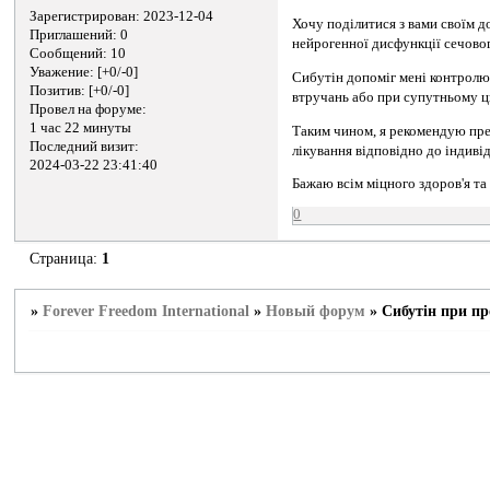
Зарегистрирован
: 2023-12-04
Хочу поділитися з вами своїм д
Приглашений:
0
нейрогенної дисфункції сечово
Сообщений:
10
Уважение:
[+0/-0]
Сибутін допоміг мені контролюв
Позитив:
[+0/-0]
втручань або при супутньому ц
Провел на форуме:
1 час 22 минуты
Таким чином, я рекомендую преп
Последний визит:
лікування відповідно до індиві
2024-03-22 23:41:40
Бажаю всім міцного здоров'я т
0
Страница:
1
»
Forever Freedom International
»
Новый форум
»
Сибутін при пр