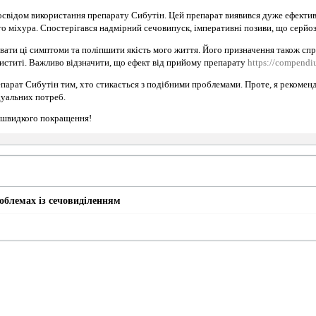
освідом використання препарату Сибутін. Цей препарат виявився дуже ефектив
го міхура. Спостерігався надмірний сечовипуск, імперативні позиви, що серйо
ати ці симптоми та поліпшити якість мого життя. Його призначення також спр
иститі. Важливо відзначити, що ефект від прийому препарату
https://compend
арат Сибутін тим, хто стикається з подібними проблемами. Проте, я рекоменд
дуальних потреб.
а швидкого покращення!
облемах із сечовиділенням