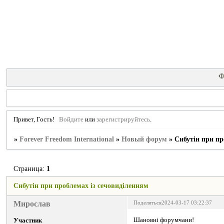
Ф
Привет, Гость!
Войдите
или
зарегистрируйтесь
.
»
Forever Freedom International
»
Новый форум
»
Сибутін при пр
Страница:
1
Сибутін при проблемах із сечовиділенням
Мирослав
Поделиться
2024-03-17 03:22:37
Шановні форумчани!
Участник