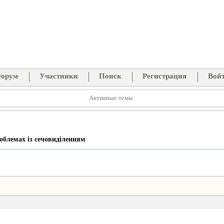
орум
Участники
Поиск
Регистрация
Вой
Активные темы
облемах із сечовиділенням