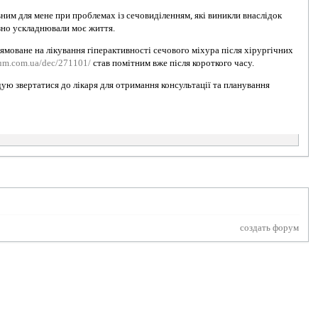
ним для мене при проблемах із сечовиділенням, які виникли внаслідок
зно ускладнювали моє життя.
ямоване на лікування гіперактивності сечового міхура після хірургічних
ium.com.ua/dec/271101/
став помітним вже після короткого часу.
ую звертатися до лікаря для отримання консультації та планування
создать форум