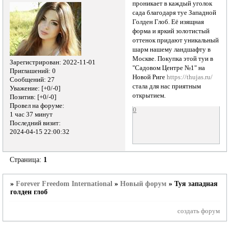
проникает в каждый уголок
сада благодаря туе Западной
Голден Глоб. Её изящная
форма и яркий золотистый
оттенок придают уникальный
шарм нашему ландшафту в
Москве. Покупка этой туи в
Зарегистрирован
: 2022-11-01
"Садовом Центре №1" на
Приглашений:
0
Новой Риге
https://thujas.ru/
Сообщений:
27
стала для нас приятным
Уважение:
[+0/-0]
открытием.
Позитив:
[+0/-0]
Провел на форуме:
0
1 час 37 минут
Последний визит:
2024-04-15 22:00:32
Страница:
1
»
Forever Freedom International
»
Новый форум
»
Туя западная
голден глоб
создать форум