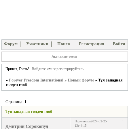
Форум
Участники
Поиск
Регистрация
Войти
Активные темы
Привет, Гость!
Войдите
или
зарегистрируйтесь
.
»
Forever Freedom International
»
Новый форум
»
Туя западная
голден глоб
Страница:
1
Туя западная голден глоб
1
Поделиться
2024-02-25
Дмитрий Сорокопуд
13:44:15