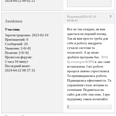
2024-04-22 09:02:21
3
Поделиться
2024-02-19
Jasnkmsa
08:46:41
Все не так складно, як вам
Участник
здається на перший погляд.
Зарегистрирован
: 2023-02-10
Так як вам просто треба для
Приглашений:
0
себе в роботу внедрити
Сообщений:
20
сучасні системи та
Уважение:
[+0/-0]
технології. А це може
Позитив:
[+0/-0]
Провел на форуме:
зробити програма бас.
BAS
2 часа 16 минут
Бухгалтерія КОРП
в нас саме
Последний визит:
встановлена. І всі робочі
2024-04-22 08:57:32
процеси значно спростилися.
Та пришвидшилась робота.
Підвищилась ефективність. Та
управління стало легшим та
точнішим. Подивіться на
сайті для себе там опис. І про
підтримку також почитайте.
0