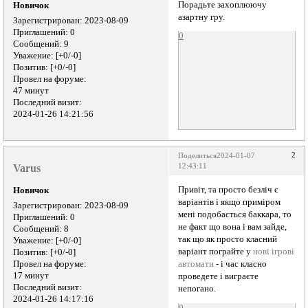
Порадьте захоплюючу
Новичок
азартну гру.
Зарегистрирован
: 2023-08-09
Приглашений:
0
0
Сообщений:
9
Уважение:
[+0/-0]
Позитив:
[+0/-0]
Провел на форуме:
47 минут
Последний визит:
2024-01-26 14:21:56
2
Поделиться
2024-01-07
Varus
12:43:11
Привіт, та просто безліч є
Новичок
варіантів і якщо приміром
Зарегистрирован
: 2023-08-09
мені подобається баккара, то
Приглашений:
0
не факт що вона і вам зайде,
Сообщений:
8
так що як просто класний
Уважение:
[+0/-0]
варіант пограйте у
нові ігрові
Позитив:
[+0/-0]
Провел на форуме:
автомати
- і час класно
17 минут
проведете і виграєте
Последний визит:
непогано.
2024-01-26 14:17:16
0