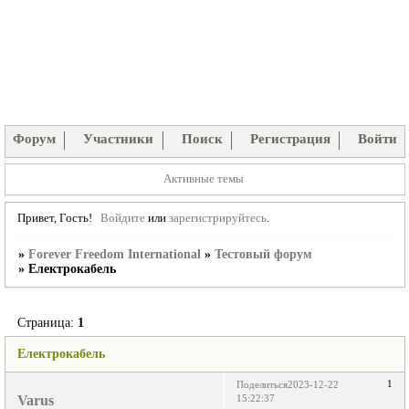
Форум
Участники
Поиск
Регистрация
Войти
Активные темы
Привет, Гость!
Войдите
или
зарегистрируйтесь
.
»
Forever Freedom International
»
Тестовый форум
»
Електрокабель
Страница:
1
Електрокабель
1
Поделиться
2023-12-22
Varus
15:22:37