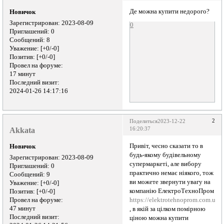
Де можна купити недорого?
Новичок
Зарегистрирован
: 2023-08-09
0
Приглашений:
0
Сообщений:
8
Уважение:
[+0/-0]
Позитив:
[+0/-0]
Провел на форуме:
17 минут
Последний визит:
2024-01-26 14:17:16
2
Поделиться
2023-12-22
Akkata
16:20:37
Привіт, чесно сказати то в
Новичок
будь-якому будівельному
Зарегистрирован
: 2023-08-09
супермаркеті, але вибору
Приглашений:
0
практично немає ніякого, тож
Сообщений:
9
ви можете звернути увагу на
Уважение:
[+0/-0]
компанію ЕлектроТехноПром
Позитив:
[+0/-0]
Провел на форуме:
https://elektrotehnoprom.com.ua/
47 минут
, в якій за цілком помірною
Последний визит:
ціною можна купити