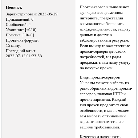
Прокси-серверы выполняют
Новичок
функцию в современном
Зарегистрирован
: 2023-05-29
интернете, предоставляя
Приглашений:
0
возможность обеспечить
Сообщений:
4
конфиденциальность, защиту
Уважение:
[+0/-0]
данных и доступ к
Позитив:
[+0/-0]
Провел на форуме:
заблокированным ресурсам.
15 минут
Если вы ищете качественные
Последний визит:
прокси-серверы для своих
2023-07-13 01:23:58
потребностей, мы рады
предложить вам нашу услугу
по покупке прокси.
Виды прокси-серверов
У нас вы можете выбрать из
разнообразных видов прокси-
серверов, включая HTTP и
прочие варианты. Каждый
тип прокси предлагает свои
особенности, и мы поможем
вам выбрать оптимальный
вариант в соответствии с
вашими требованиями.
Качество и надежность