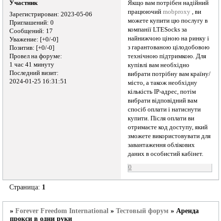
Якщо вам потрібен надійний
Участник
працюючий
mobproxy
, ви
Зарегистрирован
: 2023-05-06
можете купити цю послугу в
Приглашений:
0
компанії LTESocks за
Сообщений:
17
найнижчою ціною на ринку і
Уважение:
[+0/-0]
з гарантованою цілодобовою
Позитив:
[+0/-0]
Провел на форуме:
технічною підтримкою. Для
1 час 41 минуту
купівлі вам необхідно
Последний визит:
вибрати потрібну вам країну/
2024-01-25 16:31:51
місто, а також необхідну
кількість IP-адрес, потім
вибрати відповідний вам
спосіб оплати і натиснути
купити. Після оплати ви
отримаєте код доступу, який
зможете використовувати для
завантаження облікових
даних в особистий кабінет.
0
Страница:
1
»
Forever Freedom International
»
Тестовый форум
»
Аренда
прокси в одни руки