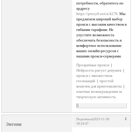
потребности, обратитесь по
ардресу
https://proxy6.net/a/4278.
Мы
предлагаем широкий выбор
прокси с высоким качеством и
гибкими тарифами. Не
упустите возможность
обеспечить безопасность и
комфортное использование
ваших онлайн-ресурсов с
нашими прокси-серверами.
Прозрачные прокси
|
Нейросеть рисует девушек
|
прокси с множеством
геолокаций
|
простой
кошелек для криптовалюты
|
платные вознаграждения за
творческую активность
0
2
Поделиться
2023-11-30
Энтони
18:24:47