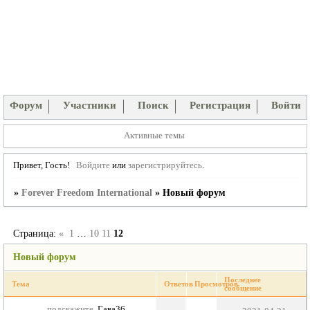
Форум
Участники
Поиск
Регистрация
Войти
Активные темы
Привет, Гость!
Войдите
или
зарегистрируйтесь
.
»
Forever Freedom International
»
Новый форум
Страница:
«
1
…
10
11
12
Новый форум
Последнее
Тема
Ответов
Просмотров
сообщение
подскажите
Гава36