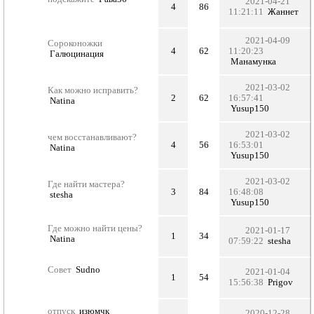
2021-04-21
4
86
11:21:11
Жаннет
2021-04-09
Сороконожки
4
62
11:20:23
Галюцинация
Манамунка
2021-03-02
Как можно исправить?
2
62
16:57:41
Natina
Yusup150
2021-03-02
чем восстанавливают?
4
56
16:53:01
Natina
Yusup150
2021-03-02
Где найти мастера?
3
84
16:48:08
stesha
Yusup150
Где можно найти цены?
2021-01-17
1
34
Natina
07:59:22
stesha
Совет
Sudno
2021-01-04
1
54
15:56:38
Prigov
отпуск
изюмчк
2020-12-28