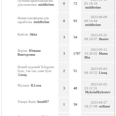
Лучший криптокошелек
0
72
01:16:10
для новичков
middbelme
middbelme
2023-06-09
Новая платформа для
0
93
00:14:44
заработка
middbelme
middbelme
Кабель
Akka
2023-05-25
3
54
08:24:07
Hunter
2023-05-12
Віріші
Юлиана
3
1787
13:26:02
Мama
Викторовна
Мia
Новий чудовий Telegram-
2023-05-03
букс, так так, саме букс
2
51
08:10:52
Linaq
Linaq
2023-05-02
Музыка
ILLona
3
48
23:12:31
MykolaHryhoriev
Токарь Киев
Inna007
2023-04-27
1
59
18:27:08
oriflami