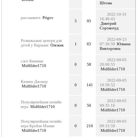
Штома
2022-10-31
расскажите
Prigov
16:49:43
5
95
Дмитрий
Сорокопуд
2022-09-23
Розважальні центри для
1
65
07:36:59
Юлиана
дітей у Варшаві
Олежик
Викторовна
2022-09-05
слот Книжки
0
58
20:00:55
Midfilder1710
Midfilder1710
2022-09-05
Казино Джокер
0
141
19:59:52
Midfilder1710
Midfilder1710
2022-09-05
Популярнейшая онлайн
0
50
09:35:16
игра
Midfilder1710
Midfilder1710
Популярнейшая онлайн
2022-09-05
игра Крейзи Манки
0
210
09:33:59
Midfilder1710
Midfilder1710