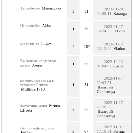
Термобелье
Манамунка
2023-01-29
2
51
14:28:11
Karanga
Нержавейка
Akka
2023-01-27
1
56
15:54:38
ILLona
где купить?
Prigov
2023-01-12
4
107
13:13:29
Vladon
Выгодные кредитные
2022-12-13
1
23
карты
Амаль
01:04:09
Сларк
2022-11-17
интересные слоты в
22:03:51
тематике Египта
1
51
Дмитрий
Midfilder1710
Сорокопуд
2022-11-17
Фототипы кожи
Регина
21:56:39
2
56
Штома
Дмитрий
Сорокопуд
2022-11-01
Выбор кофемашины.
3
67
17:10:31
Регина
kolfasa