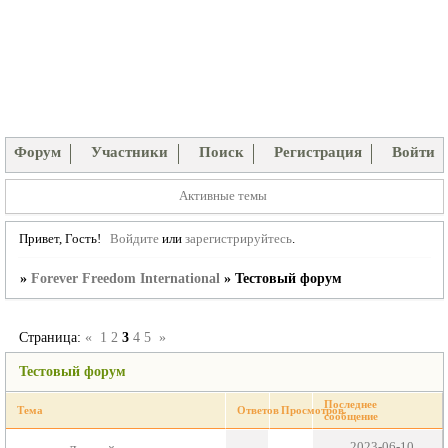
Форум
Участники
Поиск
Регистрация
Войти
Активные темы
Привет, Гость!
Войдите
или
зарегистрируйтесь
.
»
Forever Freedom International
»
Тестовый форум
Страница:
«
1
2
3
4
5
»
Тестовый форум
Последнее
Тема
Ответов
Просмотров
сообщение
2023-06-10